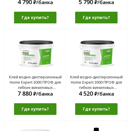
4 790
5 790
деревянных напольных
₽/банка
₽/банка
покрытий
Где купить?
Где купить?
Клей водно-дисперсионный
Клей водно-дисперсионный
Home Expert 3000 ПРОФ для
Home Expert 3000 ПРОФ для
гибких виниловых
гибких виниловых
7 880
4 520
покрытий 10 кг
покрытий 5 кг
₽/банка
₽/банка
Где купить?
Где купить?