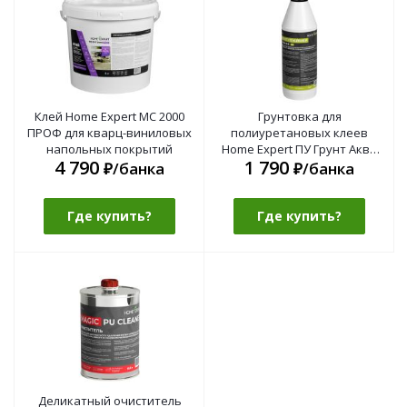
Клей Home Expert МС 2000
Грунтовка для
ПРОФ для кварц-виниловых
полиуретановых клеев
напольных покрытий
Home Expert ПУ Грунт Аква
4 790
1 790
Стоп
₽/банка
₽/банка
Где купить?
Где купить?
Деликатный очиститель