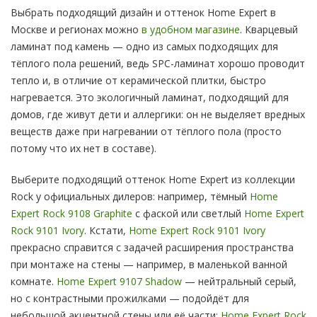
Выбрать подходящий дизайн и оттенок Home Expert в
Москве и регионах можно
в удобном магазине
. Кварцевый
ламинат под камень — одно из самых подходящих для
тёплого пола решений, ведь SPC-ламинат хорошо проводит
тепло и, в отличие от керамической плитки, быстро
нагревается. Это экологичный ламинат, подходящий для
домов, где живут дети и аллергики: он не выделяет вредных
веществ даже при нагревании от тёплого пола (просто
потому что их нет в составе).
Выберите подходящий оттенок Home Expert из коллекции
Rock у официальных дилеров: например, тёмный
Home
Expert Rock 9108 Graphite
с фаской или светлый
Home Expert
Rock 9101 Ivory
. Кстати,
Home Expert Rock 9101 Ivory
прекрасно справится с задачей расширения пространства
при монтаже на стены — например, в маленькой ванной
комнате.
Home Expert 9107 Shadow
— нейтральный серый,
но с контрастными прожилками — подойдёт для
небольшой акцентной стены или её части:
Home Expert Rock