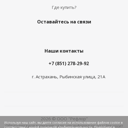
Где купить?
Оставайтесь на связи
Наши контакты
+7 (851) 278-29-92
г. Астрахань, Рыбинская улица, 21А
2026 © ООО "Рефлор"
Используя наш сайт, вы даете согласие на использование файлов cookie в
Обращаем ваше внимание на то, что информация на сайте носит
соответствии с нашей политикой конфиденциальности. Подробнее в