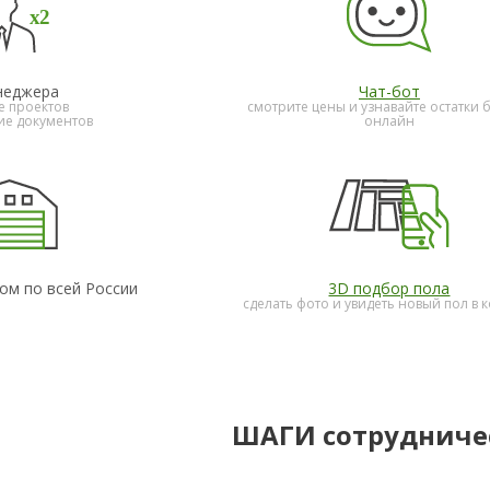
неджера
Чат-бот
е проектов
смотрите цены и узнавайте остатки 
е документов
онлайн
ом по всей России
3D подбор пола
сделать фото и увидеть новый пол в 
ШАГИ сотрудниче