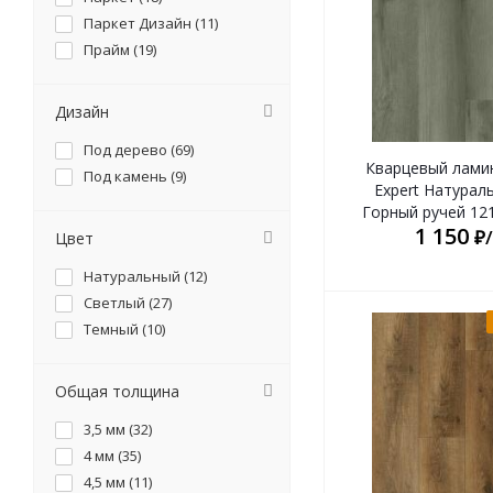
Паркет Дизайн (
11
)
Прайм (
19
)
Дизайн
Под дерево (
69
)
Кварцевый лами
Под камень (
9
)
Expert Натурал
Горный ручей 12
1 150
₽
Цвет
Натуральный (
12
)
Светлый (
27
)
Темный (
10
)
Общая толщина
3,5 мм (
32
)
4 мм (
35
)
4,5 мм (
11
)