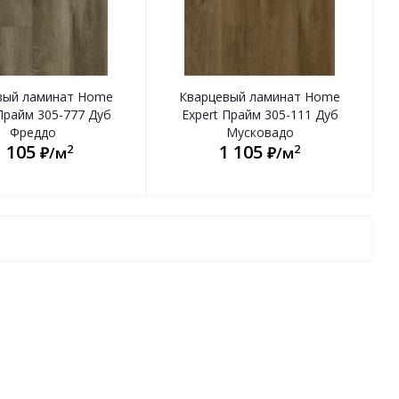
вый ламинат Home
Кварцевый ламинат Home
Прайм 305-777 Дуб
Expert Прайм 305-111 Дуб
Фреддо
Мусковадо
1 105
1 105
2
2
₽/м
₽/м