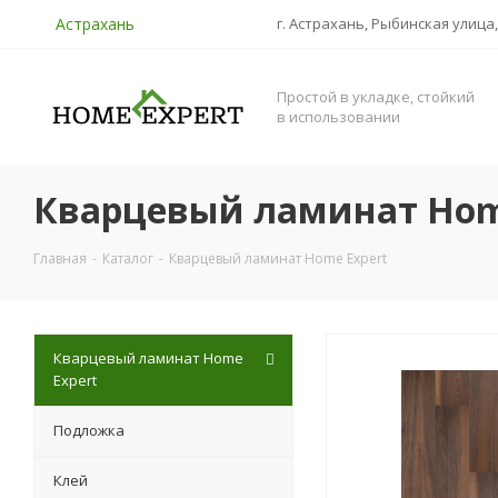
Астрахань
г. Астрахань, Рыбинская улица,
Простой в укладке, стойкий
в использовании
Кварцевый ламинат Hom
Главная
-
Каталог
-
Кварцевый ламинат Home Expert
Кварцевый ламинат Home
Expert
Подложка
Клей