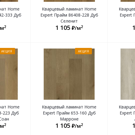
нат Home
Кварцевый ламинат Home
Кварце
42-333 Дуб
Expert Прайм 86408-228 Дуб
Expert 
Селенит
1 105
2
2
/м
₽/м
АКЦИЯ
АКЦИЯ
нат Home
Кварцевый ламинат Home
Кварце
3-223 Дуб
Expert Прайм 653-160 Дуб
Expert 
Соан
Марроне
1 105
2
2
/м
₽/м