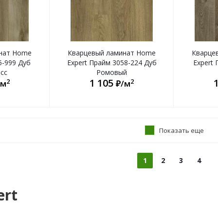
нат Home
Кварцевый ламинат Home
Кварце
5-999 Дуб
Expert Прайм 3058-224 Дуб
Expert 
сс
Ромовый
1 105
2
2
/м
₽/м
Показать еще
1
2
3
4
ert