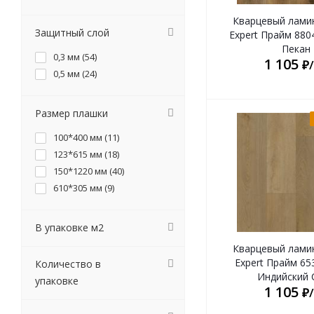
Кварцевый лами
Защитный слой
Expert Прайм 880
Пекан
0,3 мм (
54
)
1 105
₽
0,5 мм (
24
)
Размер плашки
100*400 мм (
11
)
123*615 мм (
18
)
150*1220 мм (
40
)
610*305 мм (
9
)
В упаковке м2
Кварцевый лами
Expert Прайм 65
Количество в
Индийский 
упаковке
1 105
₽