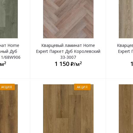
нат Home
Кварцевый ламинат Home
Кварце
ьный Дуб
Expert Паркет Дуб Королевский
Expert 
11/68W906
33-3007
1 150
2
2
/м
₽/м
АКЦИЯ
АКЦИЯ