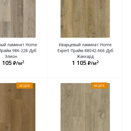
вый ламинат Home
Кварцевый ламинат Home
Прайм 986-228 Дуб
Expert Прайм 88042-666 Дуб
Элион
Жаккард
1 105
1 105
2
2
₽/м
₽/м
АКЦИЯ
АКЦИЯ