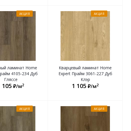
АКЦИЯ
АКЦИЯ
вый ламинат Home
Кварцевый ламинат Home
Прайм 4105-234 Дуб
Expert Прайм 3061-227 Дуб
Гляссе
Клэр
1 105
1 105
2
2
₽/м
₽/м
АКЦИЯ
АКЦИЯ