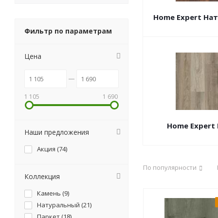
Home Expert На
Фильтр по параметрам
Цена
1 105
1 690
Home Expert
Наши предложения
Акция (
74
)
По популярности
Коллекция
Камень (
9
)
Натуральный (
21
)
Паркет (
18
)