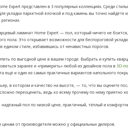
me Expert представлен в 3 популярных коллекциях. Среди стил
для укладки паркетной ёлочкой и под камень вы точно найдёте 
 регионах.
арцевый ламинат Home Expert — пол, который ничего не боится,
ого пола. Это открывает возможности для беспороговой укладк
 едином стиле, избавившись от ненавистных порогов.
пить по выгодной цене в вашем городе. Выбрать и купить квар
овиться заранее и «примерить» любой из дизайнов пола в
3D-по
та ещё и один из самых практичных вариантов напольного покр
ьер, в котором и качество на высоте, — то, что вы оцените по
сложно переоценить, ведь ко всему прочему по нему приятно х
надёжный пол по низкой цене, практичный, тёплый и комфортн
 ценам от производителя можно у официальных дилеров.