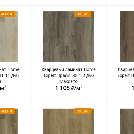
АКЦИЯ
АКЦИЯ
нат Home
Кварцевый ламинат Home
Кварце
91-11 Дуб
Expert Прайм 5001-3 Дуб
Expert 
а
Макиато
1 105
2
2
/м
₽/м
АКЦИЯ
АКЦИЯ