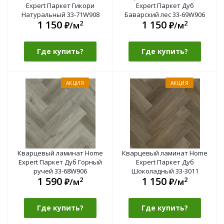
Expert Паркет Гикори
Expert Паркет Дуб
Натуральный 33-71W908
Баварский лес 33-69W906
1 150
1 150
2
2
₽/м
₽/м
Где купить?
Где купить?
АКЦИЯ
АКЦИЯ
Кварцевый ламинат Home
Кварцевый ламинат Home
Expert Паркет Дуб Горный
Expert Паркет Дуб
ручей 33-68W906
Шоколадный 33-3011
1 590
1 150
2
2
₽/м
₽/м
Где купить?
Где купить?